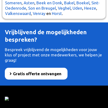
Someren
,
Asten
,
Beek en Donk
,
Bakel
,
Boekel
,
Sint-
Oedenrode
,
Son en Breugel
,
Veghel
,
Uden
,
Heeze
,
Valkenswaard
,
Venray
en
Horst
.
Vrijblijvend de mogelijkheden
bespreken?
Bespreek vrijblijvend de mogelijkheden voor jouw
klus of project met onze medewerkers, we helpen je
graag!
Gratis offerte ontvangen